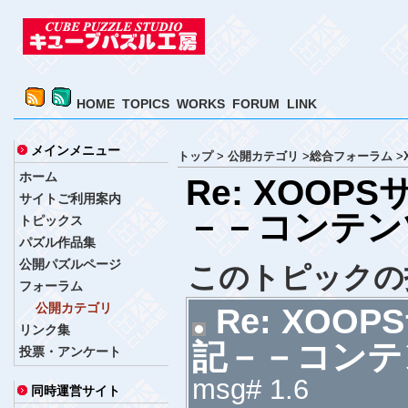
HOME
TOPICS
WORKS
FORUM
LINK
メインメニュー
トップ
>
公開カテゴリ
>
総合フォーラム
>
ホーム
Re: XOO
サイトご利用案内
－－コンテン
トピックス
パズル作品集
公開パズルページ
このトピックの
フォーラム
公開カテゴリ
Re: XOO
リンク集
記－－コンテ
投票・アンケート
msg# 1.6
同時運営サイト