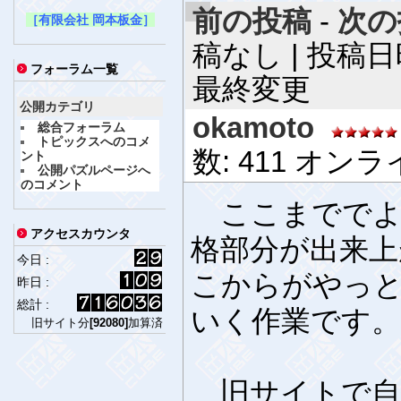
前の投稿
-
次の
［有限会社 岡本板金］
稿なし | 投稿日時 2
フォーラム一覧
最終変更
公開カテゴリ
okamoto
総合フォーラム
トピックスへのコメ
数: 411 オン
ント
公開パズルページへ
のコメント
ここまででよ
アクセスカウンタ
格部分が出来上
今日 :
こからがやっ
昨日 :
総計 :
いく作業です。
旧サイト分
[92080]
加算済
旧サイトで自