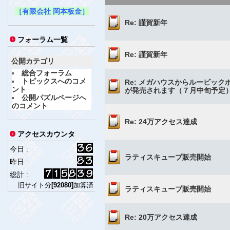
［有限会社 岡本板金］
Re: 謹賀新年
フォーラム一覧
Re: 謹賀新年
公開カテゴリ
総合フォーラム
トピックスへのコメ
Re: メガハウスからルービック
ント
が発売されます（７月中旬予定
公開パズルページへ
のコメント
Re: 24万アクセス達成
アクセスカウンタ
今日 :
ラティスキューブ販売開始
昨日 :
総計 :
旧サイト分
[92080]
加算済
ラティスキューブ販売開始
Re: 20万アクセス達成