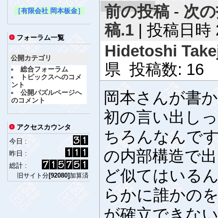
前の投稿
-
次の
［有限会社 岡本板金］
稿.1
| 投稿日時 20
フォーラム一覧
Hidetoshi Takej
公開カテゴリ
県 投稿数: 16
総合フォーラム
トピックスへのコメ
ント
公開パズルページへ
岡本さんが書
のコメント
初の言い出し
アクセスカウンタ
ちろんなんで
今日 :
の内部構造で出
昨日 :
総計 :
ど似てはいるん
旧サイト分
[92080]
加算済
らかに誰かの
が確立できな