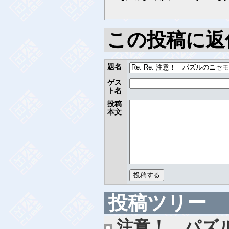
この投稿に返
題名
ゲス
ト名
投稿
本文
投稿ツリー
注意！ パズ