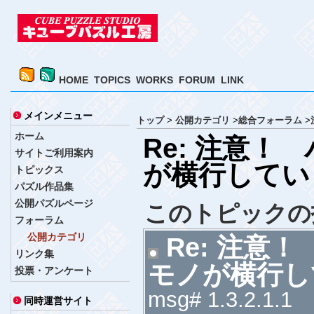
HOME
TOPICS
WORKS
FORUM
LINK
メインメニュー
トップ
>
公開カテゴリ
>
総合フォーラム
>
ホーム
Re: 注意！
サイトご利用案内
が横行してい
トピックス
パズル作品集
公開パズルページ
このトピックの
フォーラム
公開カテゴリ
Re: 注意
リンク集
モノが横行し
投票・アンケート
msg# 1.3.2.1.1
同時運営サイト