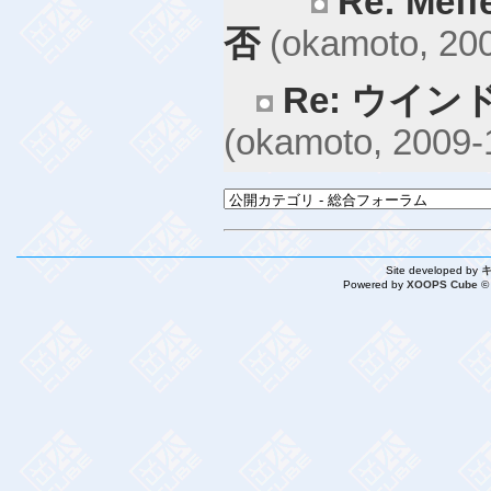
Re: Me
否
(okamoto, 200
Re: ウイ
(okamoto, 2009-
Site developed by
Powered by
XOOPS Cube ©