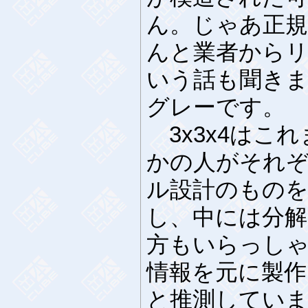
ん。じゃあ正
んと業者から
いう話も聞き
グレーです。
3x3x4はこ
かの人がそれ
ル設計のもの
し、中には分
方もいらっし
情報を元に製
と推測してい