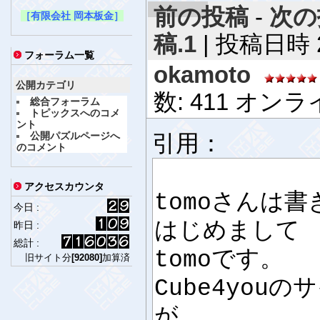
前の投稿
-
次の
［有限会社 岡本板金］
稿.1
| 投稿日時 20
フォーラム一覧
okamoto
公開カテゴリ
数: 411 オン
総合フォーラム
トピックスへのコメ
ント
公開パズルページへ
引用：
のコメント
アクセスカウンタ
tomoさんは
今日 :
はじめまして
昨日 :
総計 :
tomoです。
旧サイト分
[92080]
加算済
Cube4you
が、