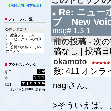
このトピックの
［有限会社 岡本板金］
Re: ニュ
ブ New Void
フォーラム一覧
msg# 1.3.1
公開カテゴリ
総合フォーラム
前の投稿
- 次の
トピックスへのコメ
ント
公開パズルページへ
稿なし | 投稿日時 
のコメント
okamoto
アクセスカウンタ
数: 411 オン
今日 :
昨日 :
nagiさん、
総計 :
旧サイト分
[92080]
加算済
>そういえば、