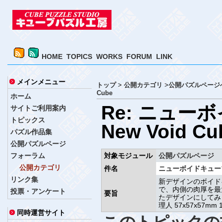
HOME
TOPICS
WORKS
FORUM
LINK
メインメニュー
トップ
>
公開カテゴリ
>
公開パズルページ
Cube
ホーム
Re: ニュ
サイトご利用案内
トピックス
New Void Cu
パズル作品集
公開パズルページ
フォーラム
対象モジュール
公開パズルページ
公開カテゴリ
件名
ニューボイドキューブ 
リンク集
新デザインのボイド
で、内側の肉厚を最
投票・アンケート
要旨
たデザインにしてみま
理人 57x57x57m
同時運営サイト