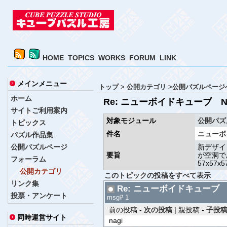
HOME
TOPICS
WORKS
FORUM
LINK
メインメニュー
トップ
>
公開カテゴリ
>
公開パズルページ
ホーム
Re: ニューボイドキューブ New
サイトご利用案内
対象モジュール
公開パズ
トピックス
件名
ニューボイ
パズル作品集
公開パズルページ
新デザイ
要旨
が空洞で
フォーラム
57x57
公開カテゴリ
このトピックの投稿をすべて表示
リンク集
Re: ニューボイドキューブ New
投票・アンケート
msg# 1
前の投稿 -
次の投稿
| 親投稿 -
子投稿
同時運営サイト
nagi