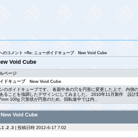
へのコメント
>
Re: ニューボイドキューブ New Void Cube
 Void Cube
ルページ
ドキューブ New Void Cube
ンのボイドキューブです。 各面中央の穴を円形に変更した上で、内側
あることを強調したデザインにしてみました。 2010年11月製作 設
x57mm 100g 穴形状が円形のため、回転途中では内...
 Void Cube
.1
.2
.3
| 投稿日時 2012-6-17 7:02