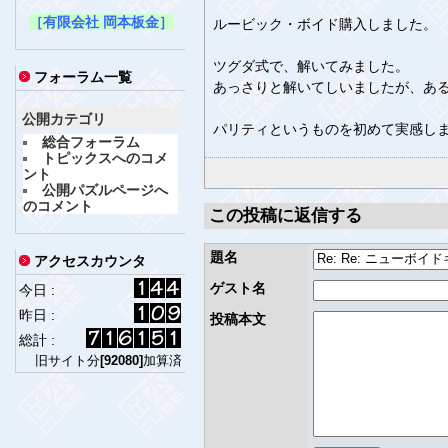
［有限会社 岡本板金］
ルービック・ボイド購入しました。
ツグダ式で、解いてみました。
フォーラム一覧
あっさりと解いてしいましたが、あ
公開カテゴリ
パリティというものを初めて実感し
総合フォーラム
トピックスへのコメ
ント
公開パズルページへ
のコメント
この投稿に返信する
題名
アクセスカウンタ
ゲスト名
今日 :
昨日 :
投稿本文
総計 :
旧サイト分
[92080]
加算済