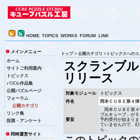
HOME
TOPICS
WORKS
FORUM
LINK
メインメニュー
トップ
>
公開カテゴリ
>
トピックスへのコ
ホーム
スクランブル
サイトご利用案内
リリース
トピックス
パズル作品集
公開パズルページ
対象モジュール
トピックス
フォーラム
件名
岡本ＣＵＢＥ第４弾
公開カテゴリ
岡本ＣＵＢＥ第４
リンク集
ブルキューブ」が５
要旨
予約受付が始まりま
投票・アンケート
ていませんので、幻冬
ら...
同時運営サイト