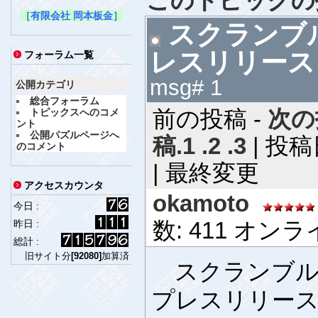
このトピックの
［有限会社 岡本板金］
スクランブ
レスリリース
フォーラム一覧
msg# 1
公開カテゴリ
総合フォーラム
前の投稿 -
次の
トピックスへのコメ
ント
公開パズルページへ
稿.1
.2
.3
| 投稿日
のコメント
|
最終変更
アクセスカウンタ
okamoto
今日 :
数: 411 オン
昨日 :
総計 :
旧サイト分
[92080]
加算済
スクランブル
プレスリリース