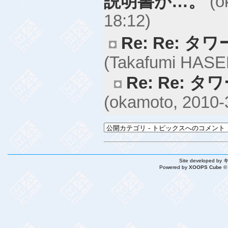
説明書が…。
(o
18:12)
Re: Re: 
(Takafumi HASED
Re: Re:
(okamoto, 2010-
Site developed by
Powered by
XOOPS Cube ©