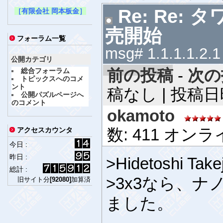
Re: Re:
［有限会社 岡本板金］
売開始
フォーラム一覧
msg# 1.1.1.1.2.1
公開カテゴリ
前の投稿
-
次の
総合フォーラム
トピックスへのコメ
ント
稿なし | 投稿日時 
公開パズルページへ
のコメント
okamoto
数: 411 オン
アクセスカウンタ
今日 :
昨日 :
>Hidetoshi Tak
総計 :
>3x3なら、
旧サイト分
[92080]
加算済
ました。