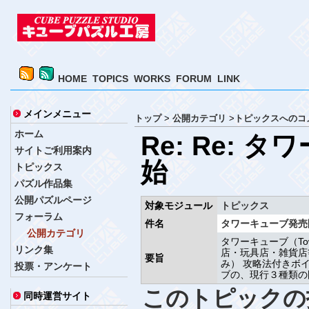
HOME
TOPICS
WORKS
FORUM
LINK
メインメニュー
トップ
>
公開カテゴリ
>
トピックスへのコ
ホーム
Re: Re: 
サイトご利用案内
始
トピックス
パズル作品集
公開パズルページ
対象モジュール
トピックス
フォーラム
件名
タワーキューブ発売
公開カテゴリ
タワーキューブ（To
リンク集
店・玩具店・雑貨店等
要旨
み） 攻略法付きボ
投票・アンケート
ブの、現行３種類の岡
このトピックの
同時運営サイト