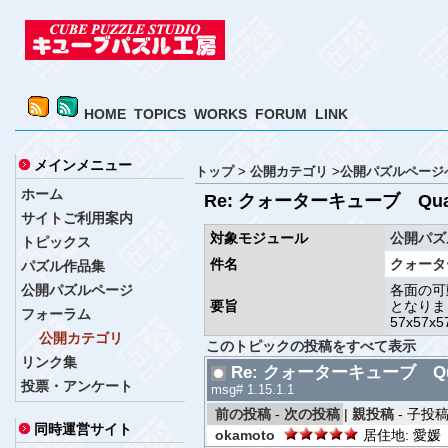
HOME
TOPICS
WORKS
FORUM
LINK
メインメニュー
トップ
>
公開カテゴリ
>
公開パズルページ
ホーム
Re: クォーターキューブ Quart
サイトご利用案内
対象モジュール
公開パズ
トピックス
件名
クォーター
パズル作品集
公開パズルページ
各面の可
要旨
となりま
フォーラム
57x57
公開カテゴリ
このトピックの投稿をすべて表示
リンク集
Re: クォーターキューブ Quar
投票・アンケート
msg# 1.15.1.1
前の投稿
-
次の投稿
|
親投稿
- 子投稿な
同時運営サイト
okamoto
居住地: 愛媛 