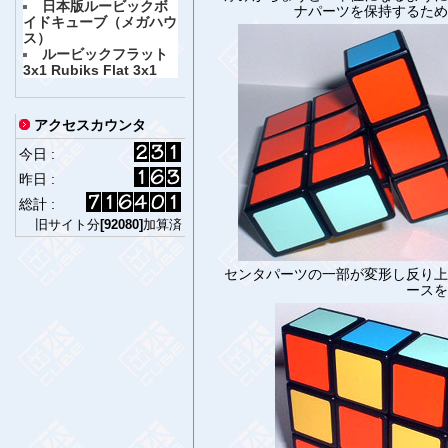
日本版ルービックボ
ナパーツを保持するため
イドキューブ（メガハウ
ス）
ルービックフラット
3x1 Rubiks Flat 3x1
アクセスカウンタ
今日 :
昨日 :
総計 :
旧サイト分
[92080]
加算済
センタパーツの一部が変形し反り上
ースを