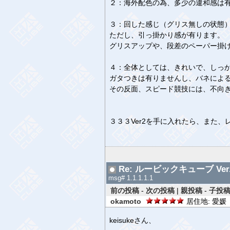
２：海外配色の為、多少の違和感は
３：回した感じ（グリス無しの状態
ただし、引っ掛かり感が有ります。
グリスアップや、段差のペーパー掛
４：全体としては、きれいで、しっ
ガタつきは有りませんし、バネによ
その反面、スピード競技には、不向
３３３Ver2を手に入れたら、また、
Re: ルービックキューブ Ver.
msg# 1.1.1.1.1
前の投稿
-
次の投稿
|
親投稿
-
子投稿
okamoto
居住地: 愛媛 
keisukeさん、