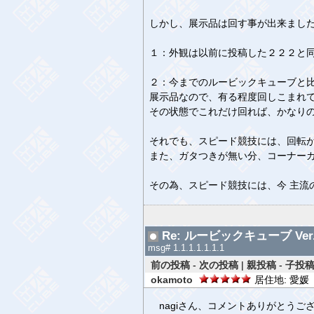
しかし、展示品は回す事が出来まし
１：外観は以前に投稿した２２２と
２：今までのルービックキューブと
展示品なので、有る程度回しこまれ
その状態でこれだけ回れば、かなり
それでも、スピード競技には、回転
また、ガタつきが無い分、コーナー
その為、スピード競技には、今 主流
Re: ルービックキューブ Ver.
msg# 1.1.1.1.1.1.1
前の投稿
-
次の投稿
|
親投稿
-
子投稿
okamoto
居住地: 愛媛 
nagiさん、コメントありがとうご