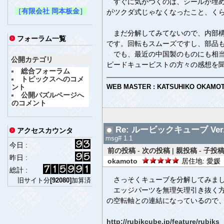
すぐに気がつくのは、シールが埋め
［有限会社 岡本板金］
がツクダ式じゃなくなったこと、く
まだ分解してみてないので、内部構
フォーラム一覧
です。回転もスムーズですし、部品
でも、最近の中国製のものにも相当
公開カテゴリ
ピードキュービストの方々の感想を
総合フォーラム
トピックスへのコメ
ント
WEB MASTER : KATSUHIKO OKAMO
公開パズルページへ
のコメント
Re: ルービックキューブ Ver.
アクセスカウンタ
msg# 1.1
今日 :
前の投稿
-
次の投稿
|
親投稿
-
子投稿
昨日 :
okamoto
居住地: 愛媛 
総計 :
さっそくキューブを分解してみまし
旧サイト分
[92080]
加算済
エッジパーツを無理矢理引き抜く方
の空転軸との連結になっているので
http://rubikcube.jp/feature/rubiks