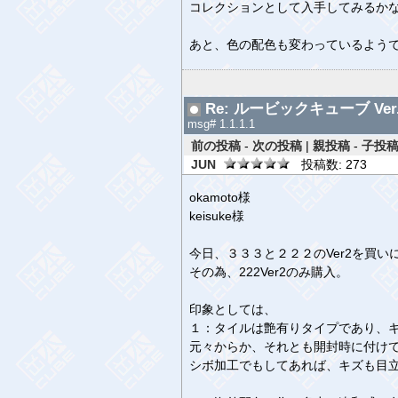
コレクションとして入手してみるかな.
あと、色の配色も変わっているよう
Re: ルービックキューブ Ver.
msg# 1.1.1.1
前の投稿
-
次の投稿
|
親投稿
-
子投稿
JUN
投稿数: 273
okamoto様
keisuke様
今日、３３３と２２２のVer2を買
その為、222Ver2のみ購入。
印象としては、
１：タイルは艶有りタイプであり、
元々からか、それとも開封時に付け
シボ加工でもしてあれば、キズも目