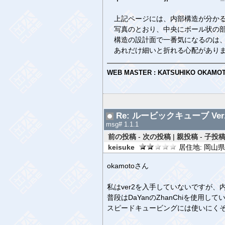
上記ページには、内部構造が分かる
写真のとおり、中央にボール状の部
構造の設計面で一番気になるのは、
あれだけ細いと折れる心配がありま
WEB MASTER : KATSUHIKO OKAMO
Re: ルービックキューブ Ver.
msg# 1.1.1
前の投稿
-
次の投稿
|
親投稿
-
子投稿
keisuke
居住地: 岡山県 
okamotoさん
私はver2を入手していないですが、
普段はDaYanのZhanChiを使用して
スピードキュービングには使いにく