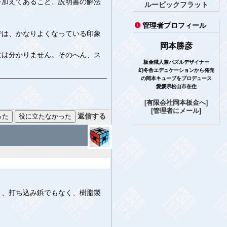
加えてあること、説明書の解法
ルービックフラット
管理者プロフィール
は、かなりよくなっている印象
岡本勝彦
は分かりません。そのへん、ス
板金職人兼パズルデザイナー
幻冬舎エデュケーションから発売
の岡本キューブをプロデュース
愛媛県松山市在住
[有限会社岡本板金へ]
[管理者にメール]
返信する
、打ち込み鋲でもなく、樹脂製