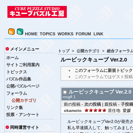
HOME
TOPICS
WORKS
FORUM
LINK
メインメニュー
トップ
>
公開カテゴリ
>
総合フォーラ
ホーム
ルービックキューブ Ver.2.0
サイトご利用案内
このフォーラムに新規トピック
トピックス
このフォーラムではゲスト投稿
パズル作品集
公開パズルページ
ルービックキューブ Ver.2.0
フォーラム
msg# 1
公開カテゴリ
前の投稿 -
次の投稿
| 親投稿 -
子投稿
リンク集
okamoto
居住地: 愛媛 
投票・アンケート
ルービックキューブVer2.0が発売
同時運営サイト
私も早速購入して、触ってみまし