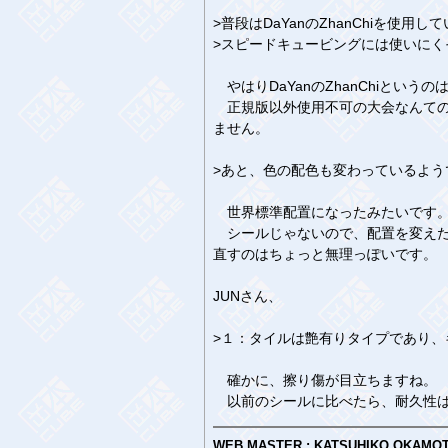
>普段はDaYanのZhanChiを使用し
>スピードキュービングには使いにく
やはりDaYanのZhanChiという
正規版以外使用不可の大会なんての
ません。
>あと、色の配色も変わっているよう
世界標準配置になったみたいです
シールじゃないので、配置を変えた
直すのはちょっと無理っぽいです。
JUNさん、
>１：タイルは艶有りタイプであり、
確かに、擦り傷が目立ちますね。
以前のシールに比べたら、耐久性は
WEB MASTER : KATSUHIKO OKAMO