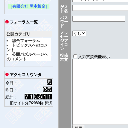
［有限会社 岡本板金］
ゲス
ト名
パス
ワー
フォーラム一覧
ド
メッ
公開カテゴリ
セー
総合フォーラム
ジア
イコ
トピックスへのコメ
ン
ント
公開パズルページへ
投稿
入力支援機能表示
のコメント
本文
アクセスカウンタ
今日 :
昨日 :
総計 :
旧サイト分
[92080]
加算済