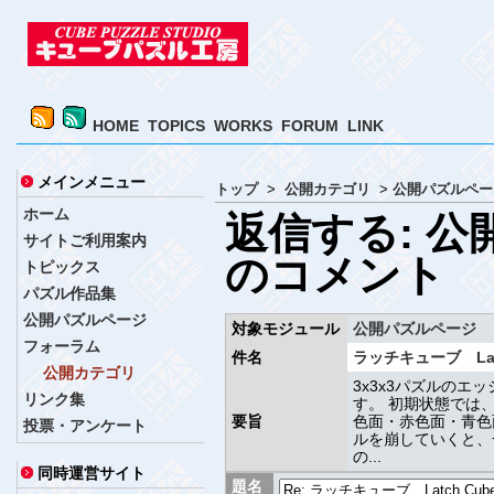
HOME
TOPICS
WORKS
FORUM
LINK
メインメニュー
トップ
>
公開カテゴリ
>
公開パズルペー
ホーム
返信する: 
サイトご利用案内
のコメント
トピックス
パズル作品集
公開パズルページ
対象モジュール
公開パズルページ
フォーラム
件名
ラッチキューブ Latc
公開カテゴリ
3x3x3パズルの
リンク集
す。 初期状態では
要旨
色面・赤色面・青色
投票・アンケート
ルを崩していくと、
の...
同時運営サイト
題名