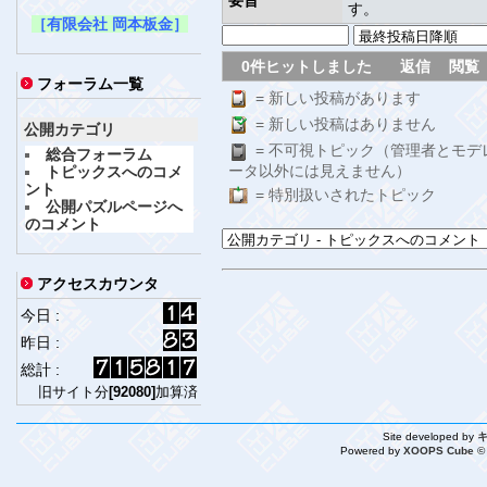
す。
［有限会社 岡本板金］
0件ヒットしました
返信
閲覧
フォーラム一覧
= 新しい投稿があります
= 新しい投稿はありません
公開カテゴリ
= 不可視トピック（管理者とモデ
総合フォーラム
ータ以外には見えません）
トピックスへのコメ
ント
= 特別扱いされたトピック
公開パズルページへ
のコメント
アクセスカウンタ
今日 :
昨日 :
総計 :
旧サイト分
[92080]
加算済
Site developed by
Powered by
XOOPS Cube ©