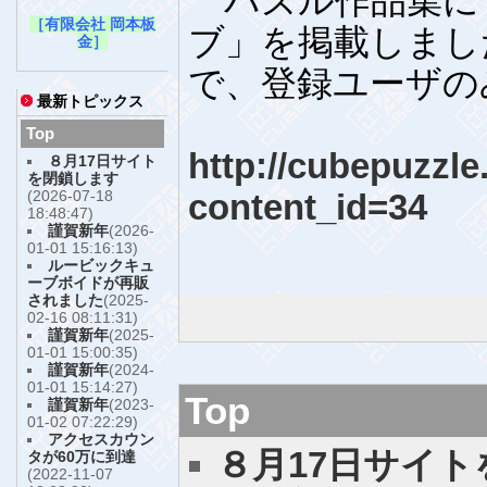
パズル作品集に
［有限会社 岡本板
ブ」を掲載しまし
金］
で、登録ユーザの
最新トピックス
Top
http://cubepuzzle
８月17日サイト
を閉鎖します
(2026-07-18
content_id=34
18:48:47)
謹賀新年
(2026-
01-01 15:16:13)
ルービックキュ
ーブボイドが再販
されました
(2025-
02-16 08:11:31)
謹賀新年
(2025-
01-01 15:00:35)
謹賀新年
(2024-
01-01 15:14:27)
Top
謹賀新年
(2023-
01-02 07:22:29)
アクセスカウン
８月17日サイ
タが60万に到達
(2022-11-07