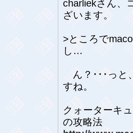
charliek
ざいます。
>ところでmac
し…
ん？･･･っと
すね。
クォーターキューブ
の攻略法