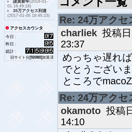
コメント一覧
謹賀新年
(2018-01-
01 18:49:18)
35万アクセス到達
(2017-01-05 18:45:23)
Re: 24万アク
アクセスカウンタ
charliek
投稿日時 
今日 :
23:37
昨日 :
総計 :
めっちゃ遅ればせ
旧サイト分
[92080]
加算済
でとうございま
ところでmaco
Re: 24万アク
okamoto
投稿日時
14:10