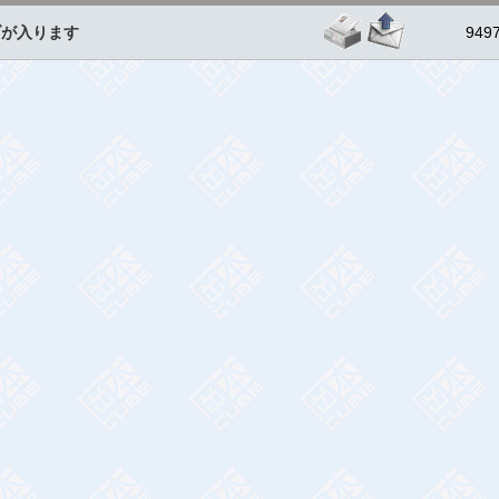
ブが入ります
949