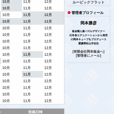
10月
11月
12月
ルービックフラット
10月
11月
12月
管理者プロフィール
10月
11月
12月
10月
11月
12月
岡本勝彦
10月
11月
12月
板金職人兼パズルデザイナー
10月
11月
12月
幻冬舎エデュケーションから発売
の岡本キューブをプロデュース
10月
11月
12月
愛媛県松山市在住
10月
11月
12月
[有限会社岡本板金へ]
10月
11月
12月
[管理者にメール]
10月
11月
12月
10月
11月
12月
10月
11月
12月
10月
11月
12月
10月
11月
12月
10月
11月
12月
10月
11月
12月
ト
投稿日時